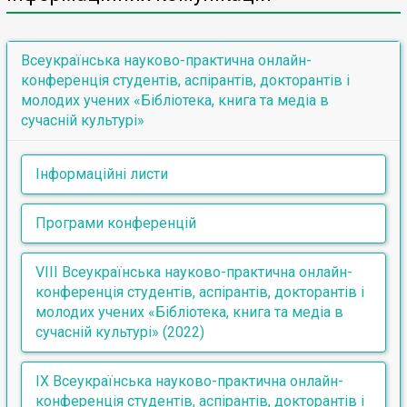
Всеукраїнська науково-практична онлайн-
конференція студентів, аспірантів, докторантів і
молодих учених «Бібліотека, книга та медіа в
сучасній культурі»
Інформаційні листи
VIII Всеукраїнська науково-практична онлайн-
Програми конференцій
конференція студентів, аспірантів, докторантів
і молодих вчених «Бібліотека, книга та медіа в
VIII Всеукраїнська науково-практична онлайн-
VIІІ Всеукраїнська науково-практична онлайн-
сучасній культурі» (04.11.2022)
конференція студентів, аспірантів, докторантів
конференція студентів, аспірантів, докторантів і
ІХ Всеукраїнська науково-практична онлайн-
і молодих вчених «Бібліотека, книга та медіа в
молодих учених «Бібліотека, книга та медіа в
конференція студентів, аспірантів, докторантів
сучасній культурі» (04.11.2022)
сучасній культурі» (2022)
і молодих учених «Бібліотека, книга та медіа в
ІХ Всеукраїнська науково-практична онлайн-
сучасній культурі» (17.11.2023)
конференція студентів, аспірантів, докторантів
4 листопада 2022 року відбулася VIІІ Всеукраїнська
Х Всеукраїнська науково-практична онлайн-
ІХ Всеукраїнська науково-практична онлайн-
і молодих учених «Бібліотека, книга та медіа в
науково-практична онлайн-конференція студентів,
конференція студентів, аспірантів, докторантів
конференція студентів, аспірантів, докторантів і