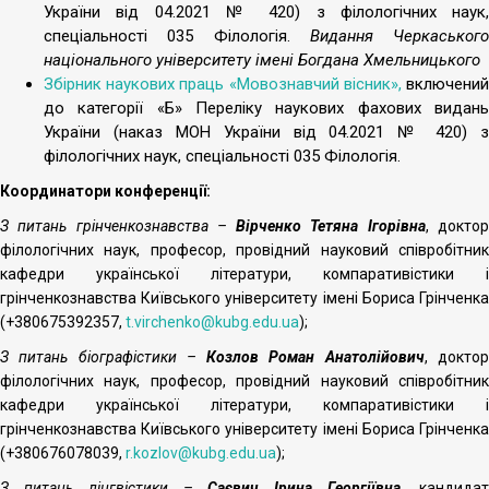
України від 04.2021 № 420) з філологічних наук,
спеціальності 035 Філологія.
Видання Черкаського
національного університету імені Богдана Хмельницького
Збірник наукових праць «Мовознавчий вісник»,
включени
до категорії «Б» Переліку наукових фахових видань
України (наказ МОН України від 04.2021 № 420) з
філологічних наук, спеціальності 035 Філологія.
Координатори конференції:
З питань грінченкознавства
–
Вірченко Тетяна Ігорівна
, докто
філологічних наук, професор, провідний науковий співробітник
кафедри української літератури, компаративістики і
грінченкознавства Київського університету імені Бориса Грінченка
(+380675392357,
t.virchenko@kubg.edu.ua
);
З питань біографістики
–
Козлов Роман Анатолійович
, докто
філологічних наук, професор, провідний науковий співробітник
кафедри української літератури, компаративістики і
грінченкознавства Київського університету імені Бориса Грінченка
(+380676078039,
r.kozlov@kubg.edu.ua
);
З питань лінгвістики
–
Саєвич Ірина Георгіївна
, кандида