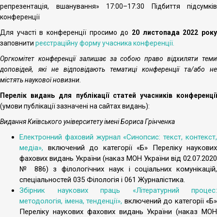
репрезентація, вшанування» 17:00–17:30 Підбиття підсумків
конференції
Для участі в конференції просимо до
20
листопада
2022
рок
заповнити
реєстраційну форму учасника конференції.
Оргкомітет конференції залишає за собою право відхиляти теми
доповідей, які не відповідають тематиці конференції та/або не
містять наукової новизни.
Перелік
видань
для
публікації
статей
учасників
конференці
(умови публікації зазначені на сайтах видань):
Видання Київського університету імені Бориса Грінченка
Електронний фаховий журнал «Синопсис: текст, контекст,
медіа»,
включений до категорії «Б» Переліку наукових
фахових видань України (наказ МОН України від 02.07.2020
№ 886) з філологічних наук і соціальних комунікацій,
спеціальностей 035 Філологія і 061 Журналістика.
Збірник наукових праць «Літературний процес:
методологія, імена, тенденції»,
включений до категорії «Б»
Переліку наукових фахових видань України (наказ МОН