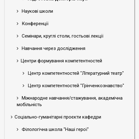
Спеціальність: 035 «Філологія».
Наукові школи
Тема наукового дослідження: «Дискурс модернізму в
драматургії української діаспори ХХ сторіччя: не-
Конференції
аристотелівські форми драми».
Науковий консультант: Єременко Олена Володимирівна,
Семінари, круглі столи, гостьові лекції
доктор філологічних наук, професор, заступник голови
Навчання через дослідження
Національного агентства забезпечення якості вищої
освіти України, професор кафедри української літератури,
Центри формування компетентностей
компаративістики і грінченкознавства Факультету
української філології, культури і мистецтва Київського
Центр компетентностей "Літературний театр"
університету імені Бориса Грінченка
Центр компетентностей "Грінченкознавство"
Динниченко Тетяна Анатоліївна (2019)
Міжнародне навчання/стажування, академічна
Рік вступу: 2019.
мобільність
Спеціальність: 035 «Філологія».
Соціально-гуманітарні проєкти кафедри
Тема наукового дослідження: «Художні моделі
психоаналітичної парадигми європейської
Філологічна школа "Наші герої"
ранньомодерністської прози».