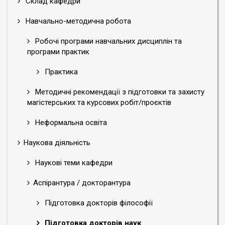
Склад кафедри
співробітник кафедри української літератури,
компаративістики і грінченкознавства Факультету
Навчально-методична робота
української філології, культури і мистецтва Київського
Робочі програми навчальних дисциплін та
університету імені Бориса Грінченка.
програми практик
Хамедова Ольга Анатоліївна (2018)
Практика
Рік вступу: 2018
Методичні рекомендації з підготовки та захисту
Спеціальність: 035 «Філологія».
магістерських та курсових робіт/проєктів
Тема наукового дослідження: «Гендерний дисплей
української преси 1920-1930-х років: репрезентації та
Неформальна освіта
інтерпретації».
Наукова діяльність
Науковий консультант: Васьків Микола Степанович,
доктор філологічних наук, професор, професор кафедри
Наукові теми кафедри
журналістики і нових медіа Факультету журналістики
Київського університету імені Бориса Грінченка.
Аспірантура / докторантура
Підготовка докторів філософії
Шовкопляс Галина Євгеніївна (2018)
Рік вступу: 2018
Підготовка докторів наук