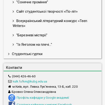
Науковий консультант: Гальчук Оксана Василівна, доктор
"Сонячне проміння"
філологічних наук, професор кафедри світової літератури
Факультету української філології, культури і мистецтва
Сайт студентської творчості «По-літ»
Київського університету імені Бориса Грінченка.
Всеукраїнський літературний конкурс «Teen
Writers»
"Березневі містерії"
"Із Янголом на плечі..."
Студентські гуртки
Контакти
(044) 426-46-60
kulk.fufkm
@kubg.edu.ua
м.Київ, вул. Левка Лук'яненка, 13-Б, каб. 220
Бровко Олена Олександрівна
Профіль кафедри у Google академії
Сторінка кафедри у мережі Facebook