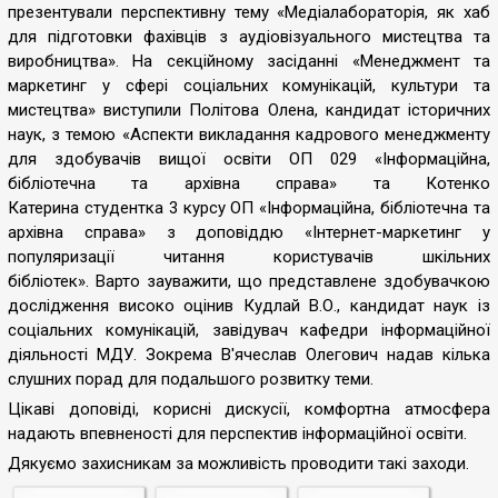
презентували
перспективну тему «Медіалабораторія, як хаб
для підготовки фахівців з аудіовізуального мистецтва та
виробництва». На секційному засіданні «Менеджмент та
маркетинг у сфері соціальних комунікацій, культури та
мистецтва
»
виступили Політова Олена,
кандидат історичних
наук,
з темою «Аспекти викладання кадрового менеджменту
для здобувачів вищої освіти ОП 029 «Інформаційна,
бібліотечна та архівна справа» та
Котенко
Катерина с
тудентка 3 курсу ОП «Інформаційна, бібліотечна та
архівна справа
»
з доповіддю «Інтернет-маркетинг у
популяризації читання користувачів шкільних
бібліотек».
Варто зауважити, що представлене здобувачкою
дослідження
високо оцінив Кудлай В.О., к
андидат наук із
соціальних комунікацій, завідувач кафедри інформаційної
діяльності МДУ. Зокрема
В'ячеслав Олегович надав кілька
слушних порад для подальшого розвитку теми.
Цікаві доповіді, корисні дискусії, комфортна атмосфера
надають впевненості для перспектив інформаційної освіти.
Дякуємо захисникам за можливість проводити такі заходи.