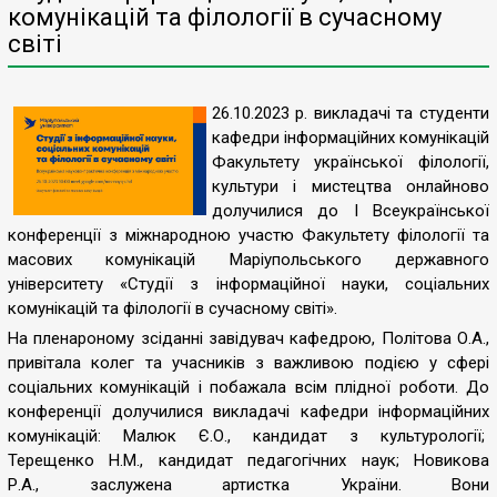
комунікацій та філології в сучасному
світі
26.10.2023 р. викладачі та студенти
кафедри інформаційних комунікацій
Факультету української філології,
культури і мистецтва онлайново
долучилися до І Всеукраїнської
конференції з міжнародною участю Факультету філології та
масових комунікацій Маріупольського державного
університету «Студії з інформаційної науки, соціальних
комунікацій та філології в сучасному світі».
На пленароному зсіданні завідувач кафедрою, Політова О.А.,
привітала колег та учасників з важливою подією у сфері
соціальних комунікацій і побажала всім плідної роботи. До
конференції долучилися викладачі кафедри інформаційних
комунікацій: Малюк Є.О.,
кандидат з культурології;
Терещенко Н.М.,
кандидат педагогічних наук;
Новикова
Р.А.,
заслужена артистка України. Вони