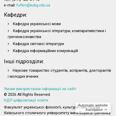
Опис освітньої програми (2020)
e-mail:
fufkm@kubg.edu.ua
Опис освітньої програми (зміни 2023)
Кафедри:
Опис освітньої програми (зміни 2024)
Опис освітньої програми (зміни 2025)
Кафедра української мови
Опис освітньої програми (2025)
Кафедра української літератури, компаративістики і
Детальніше з навчальними планами можна ознайомитися
грінченкознавства
за покликаннями:
Кафедра світової літератури
Навчальний план (2020) денна форма
Кафедра інформаційних комунікацій
Навчальний план (2023) денна форма
Інші підрозділи:
Навчальний план (2020) заочна форма
Навчальний план (2023) заочна форма
Наукове товариство студентів, аспірантів, докторантів
Навчальний план (2024) денна форма
і молодих вчених
Навчальний план (2024) заочна форма
Умови використання інформації на сайті
Шановні колеги!
© 2026 All Rights Reserved
НДЛ цифровізації освіти
Запрошую усіх стейкхолдерів до співпраці щодо
Automatic website
реалізації та покращення освітньої програми. Свої
Факультет української філології, культури і мистецтва
translation
пропозиції прошу надсилати на електронну адресу:
Київського столичного університету імені Бориса Грінченка