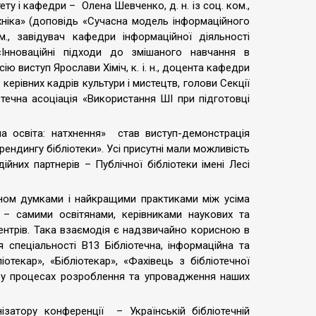
ету і кафедри – Олена Шевченко, д. н. із соц. ком.,
хніка» (доповідь «Сучасна модель інформаційного
ом., завідувач кафедри інформаційної діяльності
«Інноваційні підходи до змішаного навчання в
ію виступ Ярослави Хіміч, к. і. н., доцента кафедри
керівних кадрів культури і мистецтв, голови Секції
отечна асоціація «Використання ШІ при підготовці
на освіта: натхнення» став виступ-демонстрація
ендингу бібліотеки». Усі присутні мали можливість
йних партнерів – Публічної бібліотеки імені Лесі
іном думками і найкращими практиками між усіма
 – самими освітянами, керівниками наукових та
 центрів. Така взаємодія є надзвичайно корисною в
 спеціальності В13 Бібліотечна, інформаційна та
отекар», «Бібліотекар», «Фахівець з бібліотечної
ть у процесах розроблення та упровадження наших
затору конференції – Українській бібліотечній