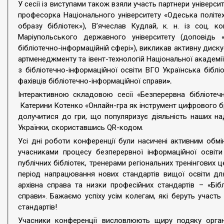
У сесії із виступами також взяли участь партнери університ
професорка Національного університету «Одеська політе
образу бібліотек»), В’ячеслав Кудлай, к. н. із соц. к
Маріупольського державного університету (доповідь 
бібліотечно-інформаційній сфері»), викликав активну дискус
артменеджменту та івент-технологій Національної академії 
з бібліотечно-інформаційної освіти ВГО Українська біблі
фахівців бібліотечно-інформаційної справи
».
Інтерактивною складовою сесії «Безперервна бібліотеч
Катерини Котенко «Онлайн-гра як інструмент цифрового бр
долучитися до гри, що популяризує діяльність наших наді
Українки, скориставшись QR-кодом.
Усі дні роботи конференції були насичені активним обм
учасниками процесу безперервної інформаційної освіти
публічних бібліотек, тренерами регіональних тренінгових
період напрацювання нових стандартів вищої освіти для
архівна справа та низки професійних стандартів – «Біблі
справи». Бажаємо успіху усім колегам, які беруть учас
стандартів!
Учасники конференції висловлюють щиру подяку органі