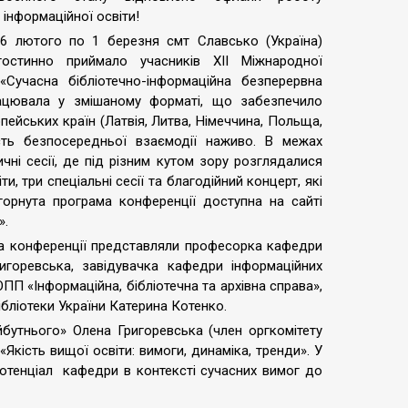
 інформаційної освіти!
26 лютого по 1 березня смт Славсько (Україна)
гостинно приймало учасників ХІІ Міжнародної
«Сучасна бібліотечно-інформаційна безперервна
рацювала у змішаному форматі, що забезпечило
пейських країн (Латвія, Литва, Німеччина, Польща,
сть безпосередньої взаємодії наживо. В межах
чні сесії, де під різним кутом зору розглядалися
и, три спеціальні сесії та благодійний концерт, які
горнута програма конференції доступна на сайті
».
 на конференції представляли професорка кафедри
ригоревська, завідувачка кафедри інформаційних
 ОПП «Інформаційна, бібліотечна та архівна справа»,
бібліотеки України Катерина Котенко.
айбутнього» Олена Григоревська (член оргкомітету
Якість вищої освіти: вимоги, динаміка, тренди». У
потенціал кафедри в контексті сучасних вимог до