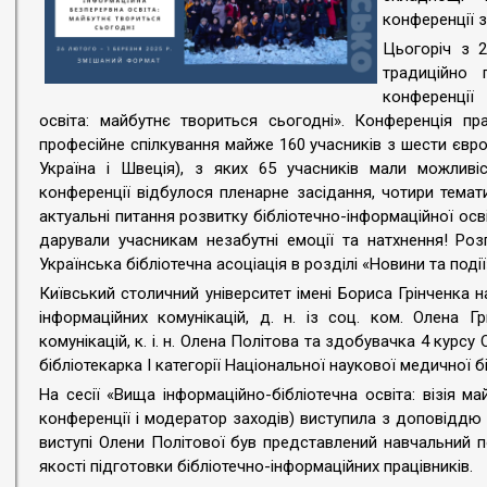
конференції з
Цьогоріч з 
традиційно 
конференції 
освіта: майбутнє твориться сьогодні». Конференція п
професійне спілкування майже 160 учасників з шести євро
Україна і Швеція), з яких 65 учасників мали можливі
конференції відбулося пленарне засідання, чотири темати
актуальні питання розвитку бібліотечно-інформаційної освіт
дарували учасникам незабутні емоції та натхнення! Роз
Українська бібліотечна асоціація в розділі «Новини та події
Київський столичний університет імені Бориса Грінченка
інформаційних комунікацій, д. н. із соц. ком. Олена Г
комунікацій, к. і. н. Олена Політова та здобувачка 4 курсу
бібліотекарка І категорії Національної наукової медичної 
На сесії «Вища інформаційно-бібліотечна освіта: візія м
конференції і модератор заходів) виступила з доповіддю «
виступі Олени Політової був представлений навчальний 
якості підготовки бібліотечно-інформаційних працівників.