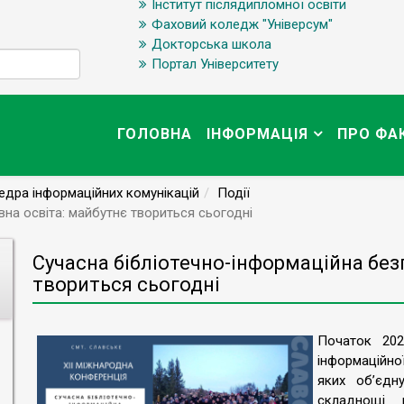
Інститут післядипломної освіти
Фаховий коледж "Універсум"
Докторська школа
Портал Університету
ГОЛОВНА
ІНФОРМАЦІЯ
ПРО ФА
дра інформаційних комунікацій
Події
на освіта: майбутнє твориться сьогодні
Сучасна бібліотечно-інформаційна без
твориться сьогодні
Початок 202
інформаційної
яких об’єдну
складнощі 