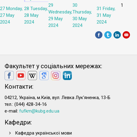
29
30
1
27
Monday,
28
Tuesday,
31
Friday,
Wednesday,
Thursday,
27 May
28 May
31 May
29 May
30 May
2024
2024
2024
2024
2024
Факультет у соціальних мережах:
Контакти:
04212, Україна, м.Київ, вул. Левка Лук'яненка, 13-Б
тел.: (044) 428-34-16
e-mail:
fufkm@kubg.edu.ua
Кафедри:
Кафедра української мови