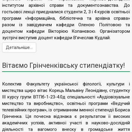
інститутом архівної справи та документознавства. До
гостьової лекції приєдналися студенти 2, 3 і 4 курсів освітньої
програми «Інформаційна, бібліотечна та архівна справа»
разом із завідувачем кафедри Оленою Політовою та
доцентом кафедри Вікторією Копанєвою. Організатором
зустрічі виступив доцент кафедри В’ячеслав Кудлай.
Детальніше...
Вітаємо Грінченківську стипендіатку!
Колектив Факультету української філології, культури і
мистецтва щиро вітає Корець Мальвіну Леонідівну, студентку
III курсу групи ВТПб-1-23-4.0д спеціальності «Аудіовізуальне
мистецтво та виробництво», освітньої програми «Ведучий
телевізійних програм», із отриманням іменної стипендії Бориса
Грінченка. Ця почесна відзнака є результатом її високих
академічних успіхів, активної участі в науково-дослідній
діяльності та вагомого внеску в громадське життя