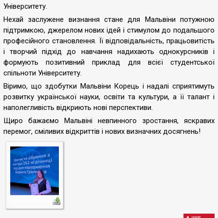
Університету.
Нехай заслужене визнання стане для Мальвіни потужною
підтримкою, джерелом нових ідей і стимулом до подальшого
професійного становлення. Її відповідальність, працьовитість
і творчий підхід до навчання надихають однокурсників і
формують позитивний приклад для всієї студентської
спільноти Університету.
Віримо, що здобутки Мальвіни Корець і надалі сприятимуть
розвитку української науки, освіти та культури, а її талант і
наполегливість відкриють нові перспективи.
Щиро бажаємо Мальвіні невпинного зростання, яскравих
перемог, сміливих відкриттів і нових визначних досягнень!