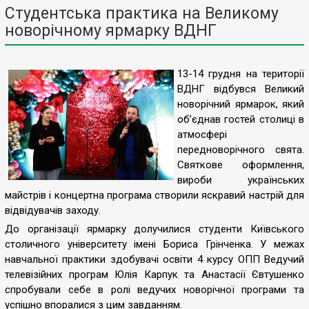
Студентська практика на Великому
новорічному ярмарку ВДНГ
13-14 грудня на території
ВДНГ відбувся Великий
новорічний ярмарок, який
об’єднав гостей столиці в
атмосфері
передноворічного свята.
Святкове оформлення,
вироби українських
майстрів і концертна програма створили яскравий настрій для
відвідувачів заходу.
До організації ярмарку долучилися студенти Київського
столичного університету імені Бориса Грінченка. У межах
навчальної практики здобувачі освіти 4 курсу ОПП Ведучий
телевізійних програм Юлія Карпук та Анастасії Євтушенко
спробували себе в ролі ведучих новорічної програми та
успішно впоралися з цим завданням.