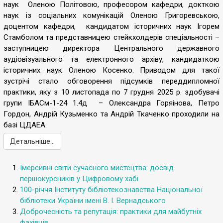
наук Оленою Політовою, професором кафедри, докткою
наук із соціальних комунікацій Оленою Григоревською,
доцентом кафедри, кандидатом історичних наук Ігорем
Стамболом та представницею стейкхолдерів спеціальності –
заступницею директора Центрального державного
аудіовізуального та електронного архіву, кандидаткою
історичних наук Оленою Косенко. Приводом для такої
зустрічі стало обговорення підсумків переддипломної
практики, яку з 10 листопада по 7 грудня 2025 р. здобувачі
групи ІБАСм-1-24 1.4д – Олександра Горяінова, Петро
Гордон, Андрій Кузьменко та Андрій Ткаченко проходили на
базі ЦДАЕА.
Детальніше...
Імерсивні світи сучасного мистецтва: досвід
першокурсників у Цифровому хабі
100-річчя Інституту бібліотекознавства Національної
бібліотеки України імені В. І. Вернадського
Доброчесність та репутація: практики для майбутніх
фахівців