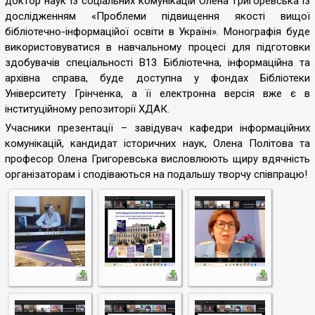
доктор наук із соціальних комунікацій Олена Григоревська із
дослідженням «Проблеми підвищення якості вищої
бібліотечно-інформаційої освіти в Україні». Монографія буде
використовуватися в навчальному процесі для підготовки
здобувачів спеціальності В13 Бібліотечна, інформаційна та
архівна справа, буде доступна у фондах Бібліотеки
Університету Грінченка, а її електронна версія вже є в
інституційному репозиторії ХДАК.
Учасники презентації – завідувач кафедри інформаційних
комунікацій, кандидат історичних наук, Олена Політова та
професор Олена Григоревська висловлюють щиру вдячність
організаторам і сподіваються на подальшу творчу співпрацю!