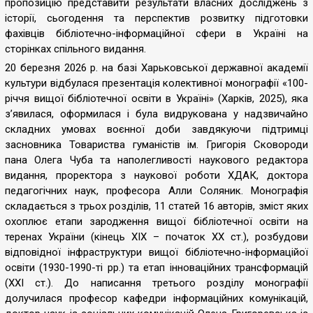
пропозицію представити результати власних досліджень з
історії, сьогодення та перспектив розвитку підготовки
фахівців бібліотечно-інформаційної сфери в Україні на
сторінках спільного видання.
20 березня 2026 р. на базі Харьковської державної академії
культури відбулася презентація колективної монографії «100-
річчя вищої бібліотечної освіти в Україні» (Харків, 2025), яка
з’явилася, оформилася і була видрукована у надзвичайно
складних умовах воєнної доби завдякуючи підтримці
засновника Товариства гуманістів ім. Григорія Сковороди
пана Олега Чуба та наполегливості наукового редактора
видання, проректора з наукової роботи ХДАК, доктора
педагогічних наук, професора Алли Соляник. Монографія
складається з трьох розділів, 11 статей 16 авторів, зміст яких
охоплює етапи зародження вищої бібліотечної освіти на
теренах України (кінець ХІХ – початок ХХ ст.), розбудови
відповідної інфраструктури вищої бібліотечно-інформаційої
освіти (1930-1990-ті рр.) та етап інноваційних трансформацій
(ХХІ ст.). До написання третього розділу монографії
долучилася професор кафедри інформаційних комунікацій,