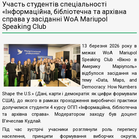
Участь студентів спеціальності
«Інформаційна, бібліотечна та архівна
справа у засіданні WoA Mariupol
Speaking Club
13 березня 2026 року в
межах WoA Mariupol
Speaking Club «Вікно в
Америку Маріуполь»
відбулося засідання на
тему «Data, Maps, and
Democracy: How Numbers
Shape the U.S.» (Дані, карти і демократія: як цифри формували
США), до якого в рамках проходження виробничої практики
долучилися студенти 4 курсу ОПП «Інформаційна, бібліотечна
та архівна справа». Модератором заходу був доцент
В’ячеслав Кудлай.
Під час зустрічі учасники розглянули роль перепису
населення, принципи формування виборчих округів,