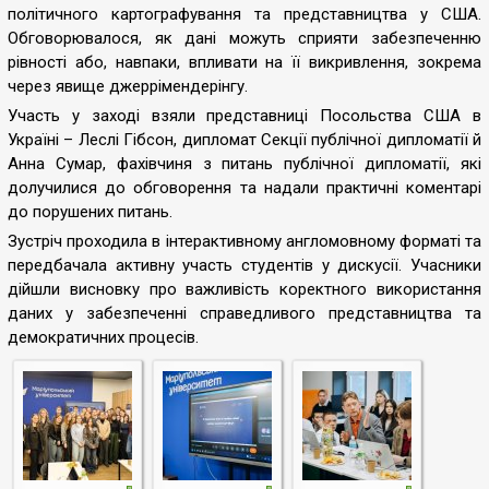
політичного картографування та представництва у США.
Обговорювалося, як дані можуть сприяти забезпеченню
рівності або, навпаки, впливати на її викривлення, зокрема
через явище джеррімендерінгу.
Участь у заході взяли представниці Посольства США в
Україні – Леслі Гібсон, дипломат Секції публічної дипломатії й
Анна Сумар, фахівчиня з питань публічної дипломатії, які
долучилися до обговорення та надали практичні коментарі
до порушених питань.
Зустріч проходила в інтерактивному англомовному форматі та
передбачала активну участь студентів у дискусії. Учасники
дійшли висновку про важливість коректного використання
даних у забезпеченні справедливого представництва та
демократичних процесів.