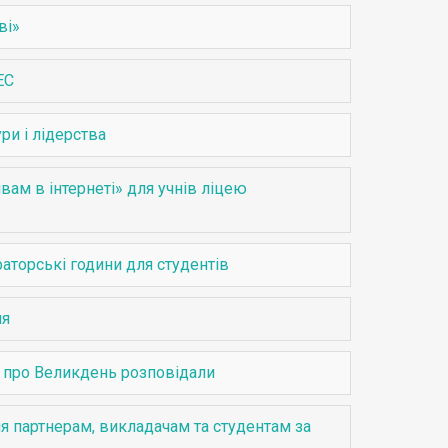
ві»
ЕС
ри і лідерства
вам в інтернеті» для учнів ліцею
аторські години для студентів
ня
и про Великдень розповідали
ня партнерам, викладачам та студентам за