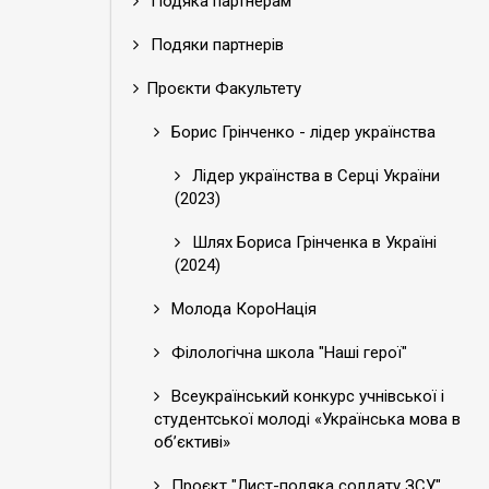
Подяка партнерам
Подяки партнерів
Проєкти Факультету
Борис Грінченко - лідер українства
Лідер українства в Серці України
(2023)
Шлях Бориса Грінченка в Україні
(2024)
Молода КороНація
Філологічна школа "Наші герої"
Всеукраїнський конкурс учнівської і
студентської молоді «Українська мова в
об’єктиві»
Проєкт "Лист-подяка солдату ЗСУ"