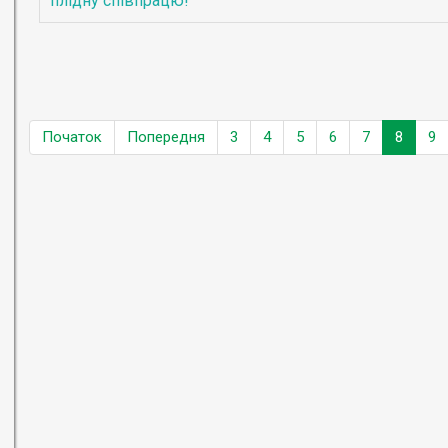
плідну співпрацю!
Початок
Попередня
3
4
5
6
7
8
9