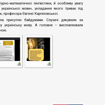
турно-математичної лінгвістики, й особливу увагу
української мови», укладання якого триває під
к, професора Євгенії Карпіловської.
ла присутніх байдужими. Слухачі дякували за
ву українську мову. А головне – висловлювали
вною.