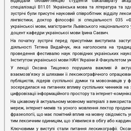
Відвідали онлайн-лекцію студенти бакалаврату акад
спеціалізації B11.01 Українська мова та література та з
зустрічі були присутні науковий співробітник відділу лекс
лінгвістики, доктор філософії зі спеціальності 035 «
української мови, магістранти Львівського національного 
доцент кафедри української мови Ірина Саєвич.
На початку зустрічі перед присутніми виступила заст
діяльності Тетяна Видайчук, яка наголосила на традиц
проведення фестивалю наук провідних українських науков
Інститутом української мови НАН України й Факультетом укр
У лекції Оксана Тищенко порушила важливі й актуа
взаємозв’язку зі шляхами її лексикографічного опрацюван
публіцистів, лідерів суспільної думки та мовознавців у
зосередилася на питаннях впливу суспільних чинників на 
цифровізації інформаційного простору та інтернет-комуніка
На цікавому й актуальному мовному матеріалі з використа
мереж, інтернет-мемів та усного мовлення лектор продем
фразеології, що має помітний вплив на мовну свідомість ук
тим лексичним одиницям, що з’явилися в обігу або кардина
Ключовими у виступі стали питання лескикографії. Окса