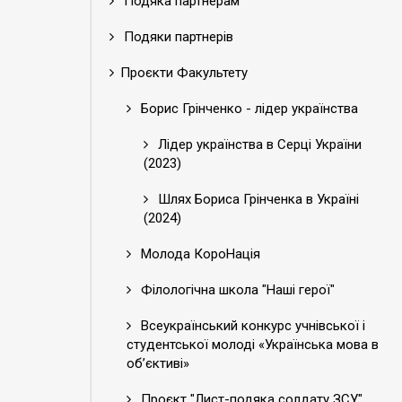
Подяка партнерам
Подяки партнерів
Проєкти Факультету
Борис Грінченко - лідер українства
Лідер українства в Серці України
(2023)
Шлях Бориса Грінченка в Україні
(2024)
Молода КороНація
Філологічна школа "Наші герої"
Всеукраїнський конкурс учнівської і
студентської молоді «Українська мова в
об’єктиві»
Проєкт "Лист-подяка солдату ЗСУ"