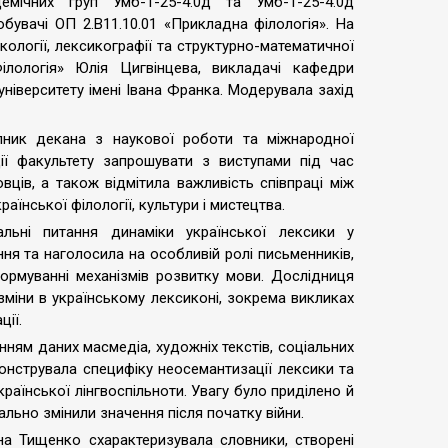
емічних груп Умб-1-25-4.0д та Умб-1-25-4.0д
добувачі ОП 2.В11.10.01 «Прикладна філологія». На
икології, лексикографії та структурно-математичної
Філологія» Юлія Цигвінцева, викладачі кафедри
університету імені Івана Франка. Модерувала захід
упник декана з наукової роботи та міжнародної
ії факультету запрошувати з виступами під час
ців, а також відмітила важливість співпраці між
аїнської філології, культури і мистецтва.
льні питання динаміки української лексики у
ня та наголосила на особливій ролі письменників,
 формуванні механізмів розвитку мови. Дослідниця
зміни в українському лексиконі, зокрема викликах
ції.
нням даних масмедіа, художніх текстів, соціальних
онструвала специфіку неосемантизації лексики та
раїнської лінгвоспільноти. Увагу було приділено й
льно змінили значення після початку війни.
на Тищенко схарактеризувала словники, створені