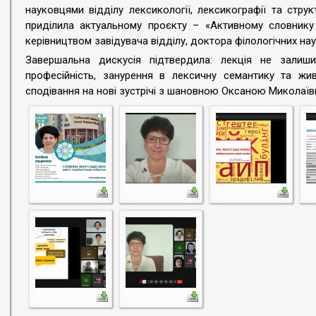
науковцями відділу лексикології, лексикографії та струк
приділила актуальному проєкту – «Активному словнику 
керівництвом завідувача відділу, доктора філологічних нау
Завершальна дискусія підтвердила: лекція не залиши
професійність, занурення в лексичну семантику та жи
сподівання на нові зустрічі з шановною Оксаною Миколаї