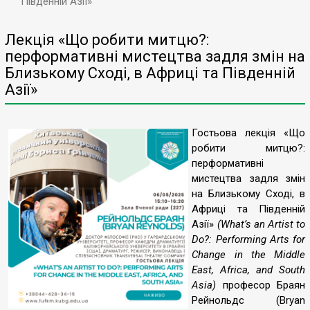
Південній Азії»
Лекція «Що робити митцю?:
перформативні мистецтва задля змін на
Близькому Сході, в Африці та Південній
Азії»
Гостьова лекція «Що
робити митцю?:
перформативні
мистецтва задля змін
на Близькому Сході, в
Африці та Південній
Азії»
(What’s an Artist to
Do?: Performing Arts for
Change in the Middle
East, Africa, and South
Asia)
професор Браян
Рейнольдс (Bryan