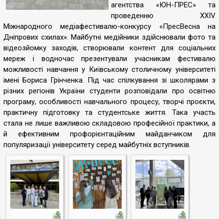
агентства «ЮН-ПРЕС» та
проведенню XXIV
Міжнародного медіафестивалю-конкурсу «ПресВесна на
Дніпрових схилах». Майбутні медійники здійснювали фото та
відеозйомку заходів, створювали контент для соціальних
мереж і водночас презентували учасникам фестивалю
можливості навчання у Київському столичному університеті
імені Бориса Грінченка. Під час спілкування зі школярами з
різних регіонів України студенти розповідали про освітню
програму, особливості навчального процесу, творчі проєкти,
практичну підготовку та студентське життя. Така участь
стала не лише важливою складовою професійної практики, а
й ефективним профорієнтаційним майданчиком для
популяризації університету серед майбутніх вступників.