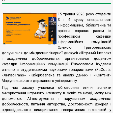
15 травня 2026 року студенти
3 і 4 курсу спеціальності
«Інформаційна, бібліотечна та
архівна справа» разом із
професором кафедри
інформаційних комунікацій
Оленою Григоревською
долучилися до міждисциплінарної дискусії «Штучний інтелект
і академічна доброчесність», організованої доцентом
кафедри інформаційних комунікацій Вʼячеславом Кудлаєм
спільно зі студентськими науковими товариствами «FaGost»,
«ЛінгвоTrans», «Кібербезпека та аналіз даних» і «Контент»
Маріупольського державного університету.
Під час заходу учасники обговорили етичні аспекти
використання штучного інтелекту в освіті та науці, межу між
допомогою AI-інструментів і порушенням академічної
доброчесності, питання авторства, достовірності джерел і
відповідального використання генеративних технологій у