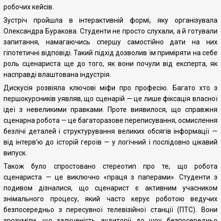
робочих кейсів.
Зустріч пройшла в інтерактивній формі, яку організувала
Олександра Буракова. Студенти не просто слухали, а й готували
запитання, намагаючись спершу самостійно дати на них
гіпотетичні відповіді. Такий підхід дозволив їм приміряти на себе
роль сценариста ще до того, як вони почули від експерта, як
насправді влаштована індустрія.
Дискусія розвіяла ключові міфи про професію. Багато хто з
першокурсників уявляв, що сценарій — це лише фіксація власної
ідеї з невеликими правками. Проте виявилося, що справжня
сценарна робота — це багаторазове переписування, осмислення
безлічі деталей і структурування великих обсягів інформації —
від інтерв’ю до історій героїв — у логічний і послідовно цікавий
випуск.
Також було спростовано стереотип про те, що робота
сценариста — це виключно «праця з паперами». Студенти з
подивом дізналися, що сценарист є активним учасником
знімального процесу, який часто керує роботою ведучих
безпосередньо з пересувної телевізійної станції (ПТС). Вони
зрозуміли, що залученість аудиторії до шоу безпосередньо