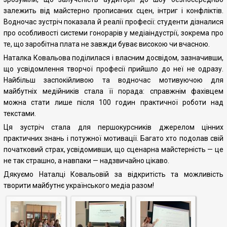
залежить від майстерно прописаних сцен, інтриг і конфліктів.
Водночас зустріч показала й реалії професії: студенти дізналися
про особливості системи гонорарів у медіаіндустрії, зокрема про
те, що заробітна плата не завжди буває високою чи вчасною.
Наталка Ковальова поділилася і власним досвідом, зазначивши,
що усвідомлення творчої професії прийшло до неї не одразу.
Найбільш заспокійливою та водночас мотивуючою для
майбутніх медійників стала її порада: справжнім фахівцем
можна стати лише після 100 годин практичної роботи над
текстами.
Ця зустріч стала для першокурсників джерелом цінних
практичних знань і потужної мотивації. Багато хто подолав свій
початковий страх, усвідомивши, що сценарна майстерність — це
не так страшно, а навпаки — надзвичайно цікаво.
Дякуємо Наталці Ковальовій за відкритість та можливість
творити майбутнє українського медіа разом!