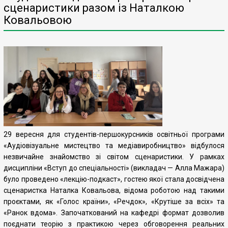
сценаристики разом із Наталкою
Ковальовою
29 вересня для студентів-першокурсників освітньої програми
«Аудіовізуальне мистецтво та медіавиробництво» відбулося
незвичайне знайомство зі світом сценаристики. У рамках
дисципліни «Вступ до спеціальності» (викладач — Алла Мажара)
було проведено «лекцію-подкаст», гостею якої стала досвідчена
сценаристка Наталка Ковальова, відома роботою над такими
проєктами, як «Голос країни», «Речдок», «Крутіше за всіх» та
«Ранок вдома». Започаткований на кафедрі формат дозволив
поєднати теорію з практикою через обговорення реальних