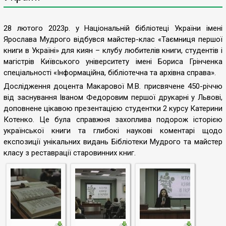
28 лютого 2023р. у Національній бібліотеці України імені
Ярослава Мудрого відбувся майстер-клас «Таємниця першої
книги в Україні» для киян – клубу любителів книги, студентів і
магістрів Київського університету імені Бориса Грінченка
спеціальності «Інформаційна, бібліотечна та архівна справа».
Дослідження доцента Макарової М.В. присвячене 450-річчю
від заснування Іваном Федоровим першої друкарні у Львові,
доповнене цікавою презентацією студентки 2 курсу Катерини
Котенко. Це була справжня захоплива подорож історією
української книги та глибокі наукові коментарі щодо
експозиції унікальних видань Бібліотеки Мудрого та майстер
класу з реставрації старовинних книг.