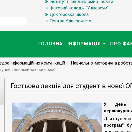
Інститут післядипломної освіти
Фаховий коледж "Універсум"
Докторська школа
Портал Університету
ГОЛОВНА
ІНФОРМАЦІЯ
ПРО ФА
дра інформаційних комунікацій
Навчально-методична робот
дучий телевізійних програм"
Гостьова лекція для студентів нової О
У день з
першокурсни
Для студенті
програм"
бу
ведучу телека