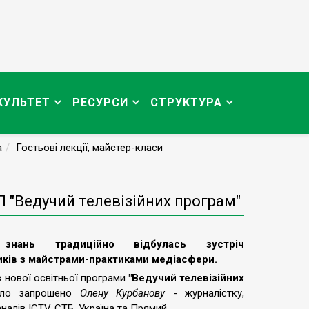
КУЛЬТЕТ
РЕСУРСИ
СТРУКТУРА
а
Гостьові лекції, майстер-класи
П "Ведучий телевізійних програм"
нань традиційно відбулась зустріч
ків з майстрами-практиками медіасфери.
в нової освітньої програми
"Ведучий телевізійних
ло запрошено
Олену Курбанову
- журналістку,
налів ICTV, СТБ, Україна та Прямий.