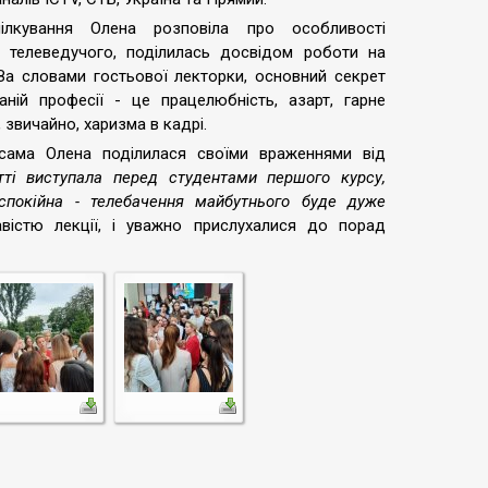
ілкування Олена розповіла про особливості
і телеведучого, поділилась досвідом роботи на
 За словами гостьової лекторки, основний секрет
аній професії - це працелюбність, азарт, гарне
, звичайно, харизма в кадрі.
 сама Олена поділилася своїми враженнями від
тті виступала перед студентами першого курсу,
спокійна - телебачення майбутнього буде дуже
авістю лекції, і уважно прислухалися до порад