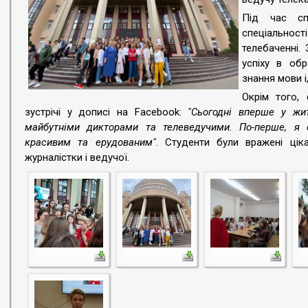
Під час сп
спеціальност
телебаченні.
успіху в обр
знання мови і
Окрім того,
зустрічі у дописі на Facebook:
"Сьогодні вперше у жи
майбутніми дикторами та телеведучими. По-перше, я 
красивим та ерудованим"
. Студенти були вражені цік
журналістки і ведучої.