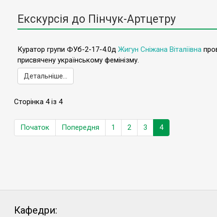
Екскурсія до Пінчук-Артцетру
Куратор групи ФУб-2-17-4.0д
Жигун Сніжана Віталіївна
пров
присвячену українському фемінізму.
Детальніше...
Сторінка 4 із 4
Початок
Попередня
1
2
3
4
Кафедри: