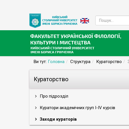
Ви тут:
Головна
Структура
Кураторство
Кураторство
Про підрозділ
Куратори академічних груп І-ІV курсів
Заходи кураторів