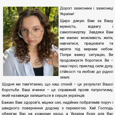
Дорогі захисники і захисниці
України!
Щиро дякую Вам за Вашу
мужність, відвагу і
самопожертву. Завдяки Вам
ми маємо можливість жити,
навчатися, працювати та
мріяти під мирним небом.
Попри важку ситуацію, Ви
продовжуєте боротися. Ви –
наші герої, приклад сили духу,
стійкості та любові до рідної
землі.
Щодня ми пам’ятаємо, що наш спокій – це результат Вашої
боротьби. Ваші вчинки – це справжній прояв патріотизму,
який назавжди залишиться в серцях українців.
Бажаю Вам здоров’я, міцних сил, надійних побратимів поруч і
швидкого повернення додому з перемогою. Хай Господь
оберігає Вас на кожному кроці, а Україна буде для Вас