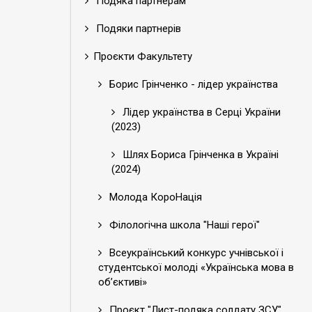
Подяка партнерам
Подяки партнерів
Проєкти Факультету
Борис Грінченко - лідер українства
Лідер українства в Серці України
(2023)
Шлях Бориса Грінченка в Україні
(2024)
Молода КороНація
Філологічна школа "Наші герої"
Всеукраїнський конкурс учнівської і
студентської молоді «Українська мова в
об’єктиві»
Проєкт "Лист-подяка солдату ЗСУ"