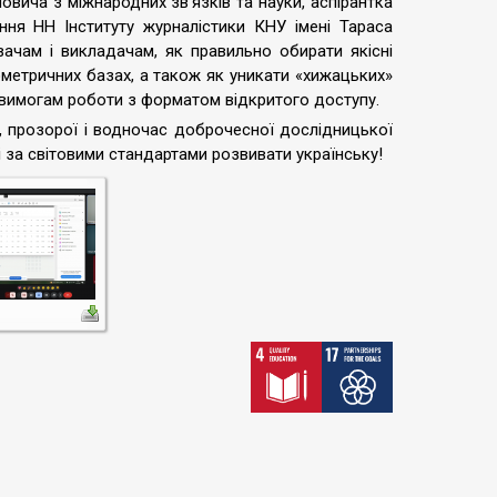
овича з міжнародних звʼязків та науки, аспірантка
ння НН Інституту журналістики КНУ імені Тараса
чам і викладачам, як правильно обирати якісні
кометричних базах, а також як уникати «хижацьких»
а вимогам роботи з форматом відкритого доступу.
, прозорої і водночас доброчесної дослідницької
 і за світовими стандартами розвивати українську!