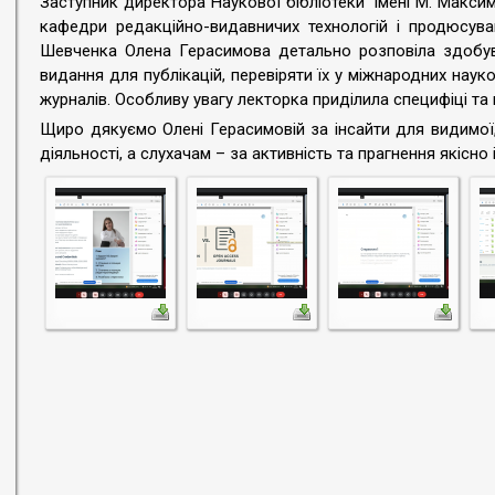
Заступник директора Наукової бібліотеки імені М. Максим
кафедри редакційно-видавничих технологій і продюсува
Шевченка Олена Герасимова детально розповіла здобува
видання для публікацій, перевіряти їх у міжнародних нау
журналів. Особливу увагу лекторка приділила специфіці т
Щиро дякуємо Олені Герасимовій за інсайти для видимої
діяльності, а слухачам – за активність та прагнення якісно