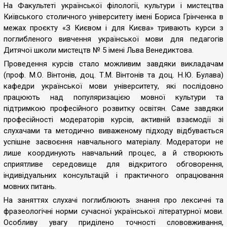
На Факультеті української філології, культури і мистецтва
Київського столичного університету імені Бориса Грінченка в
межах проєкту «З Києвом і для Києва» тривають курси з
поглибленого вивчення української мови для педагогів
Дитячої школи мистецтв № 5 імені Льва Венедиктова.
Проведення курсів стало можливим завдяки викладачам
(проф. М.О. Вінтонів, доц. Т.М. Вінтонів та доц. Н.Ю. Булава)
кафедри української мови університету, які послідовно
працюють над популяризацією мовної культури та
підтримкою професійного розвитку освітян. Саме завдяки
професійності модераторів курсів, активній взаємодії зі
слухачами та методично виваженому підходу відбувається
успішне засвоєння навчального матеріалу. Модератори не
лише координують навчальний процес, а й створюють
сприятливе середовище для відкритого обговорення,
індивідуальних консультацій і практичного опрацювання
мовних питань.
На заняттях слухачі поглиблюють знання про лексичні та
фразеологічні норми сучасної української літературної мови.
Особливу увагу приділено точності слововживання,