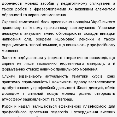
доречності мовних засобів у педагогічному спілкуванні, а
також роботі з фразеологізмами як важливим елементом
образності та виразності мовлення.
Окремий тематичний блок присвячено новаціям Українського
правопису та їхньому практичному застосуванню. Учасники
аналізують актуальні зміни, обговорюють складні випадки
написання слів, зокрема іншомовної лексики, а також
опрацьовують типові помилки, що виникають у професійному
мовленні.
Заняття відбуваються у форматі інтерактивної взаємодії, що
сприяє не лише засвоєнню теоретичного матеріалу, а й
формуванню стійких навичок правильного мовлення.
Слухачі відзначають актуальність тематики курсів, їхню
практичну спрямованість і можливість одразу застосовувати
здобуті знання у професійній діяльності. Жваві дискусії, обмін
досвідом і спільний пошук мовних рішень створюють
атмосферу зацікавленості та співпраці.
Курси й надалі залишаються ефективною платформою для
професійного зростання педагогів і утвердження високих