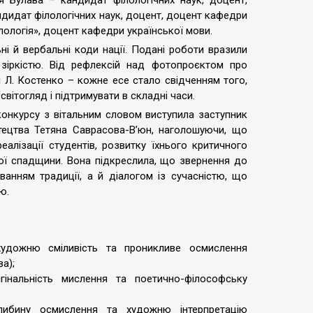
 Булава – кандидат філологічних наук, доцент,
ндидат філологічних наук, доцент, доцент кафедри
ілологія», доцент кафедри української мови.
ні й вербальні коди нації. Подані роботи вразили
зіркістю. Від рефлексій над фотопроєктом про
і Л. Костенко – кожне есе стало свідченням того,
ітогляд і підтримувати в складні часи.
конкурсу з вітальним словом виступила заступник
истецтва Тетяна Саврасова-В’юн, наголошуючи, що
лізації студентів, розвитку їхнього критичного
ої спадщини. Вона підкреслила, що звернення до
ванням традиції, а й діалогом із сучасністю, що
ю.
художню сміливість та проникливе осмислення
а);
гінальність мислення та поетично-філософську
либину осмислення та художню інтерпретацію