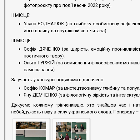
фотопроєкту про події весни 2022 року).
ІІ МІСЦЕ:
Уляна БОДНАРЮК (за глибоку особистісну рефлексію
його впливу на внутрішній світ читача).
ІІІ МІСЦЕ:
Софія ДЯЧЕНКО (за щирість, емоційну проникливість 
поетичного твору);
Ольга ГУРЖІЙ (за осмислення філософських мотивів п
самопізнання).
За участь у конкурсі подяками відзначено:
Софію КОМАР (за мистецтвознавчу глибину та популяр
Яну ДЕМЧЕНКО (за філологічну зіркість та інтелектуаль
Дякуємо кожному грінченківцю, хто знайшов час і нат
небайдужість і віру в силу українського слова. Попереду – 