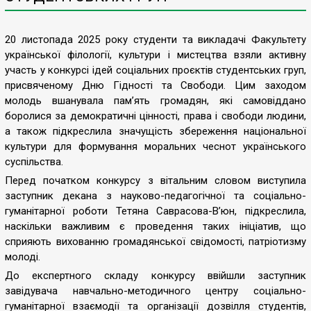
20 листопада 2025 року студенти та викладачі Факультету
української філології, культури і мистецтва взяли активну
участь у конкурсі ідей соціальних проєктів студентських груп,
присвяченому Дню Гідності та Свободи. Цим заходом
молодь вшанувала пам’ять громадян, які самовіддано
боролися за демократичні цінності, права і свободи людини,
а також підкреслила значущість збереження національної
культури для формування моральних чеснот українського
суспільства.
Перед початком конкурсу з вітальним словом виступила
заступник декана з науково-педагогічної та соціально-
гуманітарної роботи Тетяна Саврасова-В’юн, підкреслила,
наскільки важливим є проведення таких ініціатив, що
сприяють вихованню громадянської свідомості, патріотизму
молоді.
До експертного складу конкурсу ввійшли заступник
завідувача навчально-методичного центру соціально-
гуманітарної взаємодії та організації дозвілля студентів,