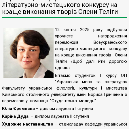
літературно-мистецького конкурсу на
краще виконання творів Олени Теліги
12 квітня 2025 року відбулося
урочисте нагородження
переможців Всеукраїнського
літературно-мистецького конкурсу
на краще виконання творів Олени
Теліги «Щоб далі йти дорогою
одною»
Вітаємо студенток І курсу ОП
"Українська мова та література»
Факультету української філології, культури і мистецтва
Київського столичного університету імені Бориса Грінченка з
перемогою у номінації "Студентська молодь".
Юлія Єремеєва
– диплом лауреата І ступеня
Каріна Дуда
– диплом лауреата ІІ ступеня
Художнє наставництво
– ст.викладач кафедри української