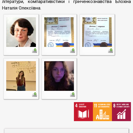
літератури, компаративістики і грінченкознавства Блохіна
Наталія Олексіївна.