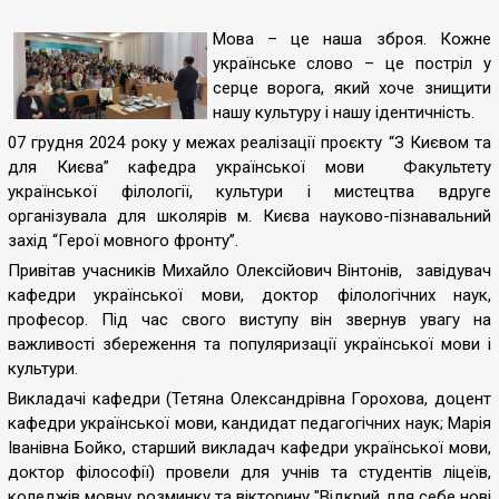
Мова – це наша зброя. Кожне
українське слово – це постріл у
серце ворога, який хоче знищити
нашу культуру і нашу ідентичність.
07 грудня 2024 року у межах реалізації проєкту “З Києвом та
для Києва” кафедра української мови Факультету
української філології, культури і мистецтва вдруге
організувала для школярів м. Києва науково-пізнавальний
захід “Герої мовного фронту”.
Привітав учасників Михайло Олексійович Вінтонів, завідувач
кафедри української мови, доктор філологічних наук,
професор. Під час свого виступу він звернув увагу на
важливості збереження та популяризації української мови і
культури.
Викладачі кафедри (Тетяна Олександрівна Горохова, доцент
кафедри української мови, кандидат педагогічних наук; Марія
Іванівна Бойко, старший викладач кафедри української мови,
доктор філософії) провели для учнів та студентів ліцеїв,
коледжів мовну розминку та вікторину "Відкрий для себе нові