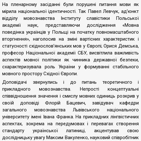
На пленарному засіданні були порушені питання мови як
мірила національної ідентичності. Так Павел Левчук, ад’юнкт
відділу мовознавства Інституту славістики Польської
академії наук, представляючи дослідження «Мовна
поведінка українців у Польщі на початку повномасштабного
вторгнення», наголосив на зміні вартісних характеристик і
статусності східнослов’янських мов у Європі; Орися Демська,
професор Національної академії СБУ, висвітлила важливість
аспектів мовної політики як чинника державної безпеки,
схарактеризувала роль України у формуванні стабільного
мовного простору Східної Європи.
Доповідачі звернулись і до питань теоретичного і
прикладного мовознавства. Непрості концептуальні
співвідношення значення і смислу мовних одиниць розкрив у
своїй доповіді Флорій Бацевич, завідувач кафедри
загального мовознавства Львівського національного
університету імені Івана Франка. На прикладних лінгвістичних
аспектах, зокрема на передумовах і перевагах створення
стандарту української латиниці, акцентував свою
дослідницьку увагу Максим Вакуленко, науковий співробітник