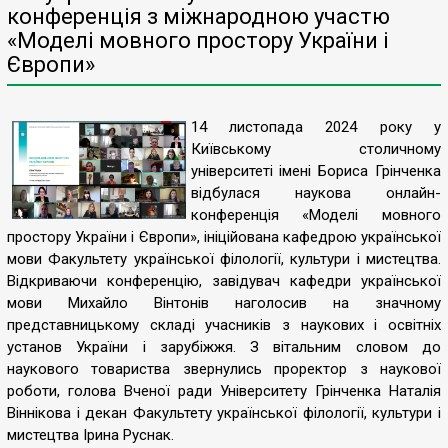
конференція з міжнародною участю
«Моделі мовного простору України і
Європи»
14 листопада 2024 року у
Київському столичному
університеті імені Бориса Грінченка
відбулася наукова онлайн-
конференція «Моделі мовного
простору України і Європи», ініційована кафедрою української
мови Факультету української філології, культури і мистецтва.
Відкриваючи конференцію, завідувач кафедри української
мови Михайло Вінтонів наголосив на значному
представницькому складі учасників з наукових і освітніх
установ України і зарубіжжя. З вітальним словом до
наукового товариства звернулись проректор з наукової
роботи, голова Вченої ради Університету Грінченка Наталія
Віннікова і декан Факультету української філології, культури і
мистецтва Ірина Руснак.