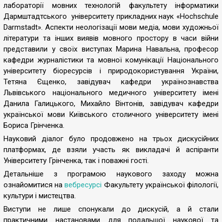
лабораторії мовних технологій факультету інформатики
Дармштадтського університету прикладних наук «Hochschule
Darmstadt». Аспекти неологізації мови медіа, мови художньої
літератури та інших виявів мовного простору в часи війни
представили у своїх виступах Марина Навальна, професор
кафедри журналістики та мовної комунікації Національного
університету біоресурсів і природокористування України,
Тетяна Єщенко, завідувач кафедри українознавства
Львівського національного медичного університету імені
Данила Галицького, Михайло Вінтонів, завідувач кафедри
української мови Київського столичного університету імені
Бориса Грінченка.
Науковий діалог було продовжено на трьох дискусійних
платформах, де взяли участь як викладачі й аспіранти
Університету Грінченка, так і поважні гості.
Детальніше з програмою наукового заходу можна
ознайомитися на
вебресурсі
Факультету української філології,
культури і мистецтва.
Виступи не лише спонукали до дискусій, а й стали
практичними настановами для подальшої наукової та