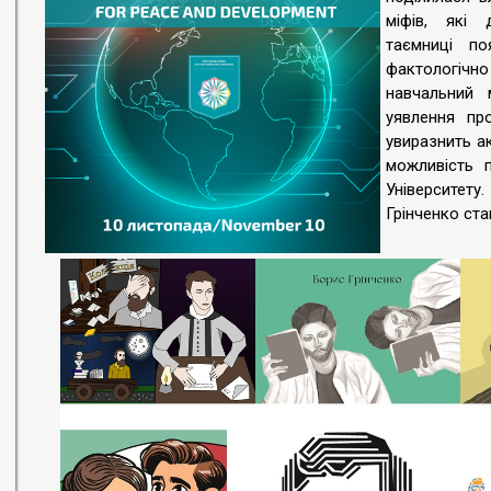
міфів, які 
таємниці по
фактологічно
навчальний 
уявлення про
увиразнить ак
можливість п
Університету
Грінченко ста