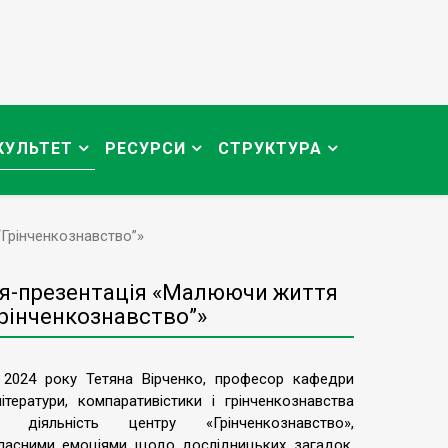
КУЛЬТЕТ
РЕСУРСИ
СТРУКТУРА
“Грінченкознавство”»
ія-презентація «Малюючи життя
Грінченкознавство”»
 2024 року Тетяна Вірченко, професор кафедри
літератури, компаративістики і грінченкознавства
ла діяльність центру «Грінченкознавство»,
власними емоціями щодо дослідницьких загадок,