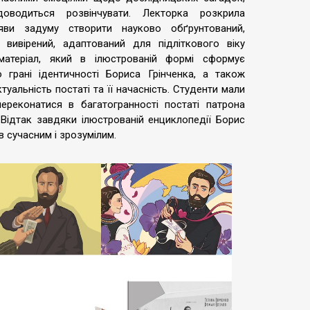
доводиться розвінчувати. Лекторка розкрила
яви задуму створити науково обґрунтований,
 вивірений, адаптований для підліткового віку
матеріал, який в ілюстрованій формі сформує
 грані ідентичності Бориса Грінченка, а також
туальність постаті та її начасність. Студенти мали
ереконатися в багатогранності постаті патрона
. Відтак завдяки ілюстрованій енциклопедії Борис
в сучасним і зрозумілим.