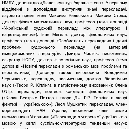
НМЛУ, доповіддю «Діалог культур: Україна – світ». У першому
відділенні з доповідями виступили знані перекладачі,
лауреати премії імені Максима Рильського: Максим Стріха,
доктор фізико-математичних наук, професор (тема доповіді
«Український художній переклад: між літературою і
націєтворенням»); Іван Мегела, доктор філологічних наук,
професор (тема доповіді «Особистість перекладача і деякі
проблеми художнього перекладу (на матеріалі
німецькомовних літератур)»; Дмитро Чистяк, письменник,
секретар НСПУ, доктор філологічних наук, професор (тема
доповіді «Новітні переклади з романських мов: проблеми та
перспективи»). Доповіді також виголосили: Володимир
Чернишенко, перекладач, письменник, доктор біологічних
наук («Твори Р. Кіплінга в патріотичному вихованні»); Олена
О’Лір, перекладач, поетеса, кандидат філологічних наук
(«Казки Беатрікс Поттер і твори Дж. Р.Р. Толкіна в жанрі
фентезі – українською»); Леся Мушкетик, перекладач, член-
кореспондент НАН України, іноземний член спілки
письменників Угорщини («Переклади з угорської українською
мовою у світлі суспільно-літературних тенденцій часу»);