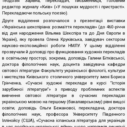
Теодозія Зарівна, перекладач, письменниця, головний
редактор журналу «Київ» («У пошуках мудрості і пристрасті».
Перекладаючи польську поезію).
Друге відділення розпочалося з презентації виставки
«Українська шекспіріана: розмаїття перекладів» (до 460-річчя
від дня народження Вільяма Шекспіра та до Дня Європи в
Україні), яку провела Олена Круківська, завідувач сектором
науково-експозиційної роботи НМЛУ. У цьому відділенні
прозвучали й доповіді про функціювання художніх перекладів
в освітньому просторі, зокрема, доповідь Галини Бітківської,
доктора філологічних наук, доцента завідувача кафедри
світової літератури Факультету української філології, культури
і мистецтва Київського столичного університету імені Бориса
Грінченка, «Сучасні художні переклади в курсі “Історія
зарубіжної літератури”» з приводу проблемних аспектів
вивчення світової літератури в сучасних перекладах
українською мовою на першому (бакалаврському) рівні вищої
освіти; доповідь Ольги Бежанової, перекладача, доктора
філологічних наук, професора Університету Південного
Іллінойсу (США), «Сучасна іспанська література для українців
в час російсько-української війни» щодо напрямків рецепції