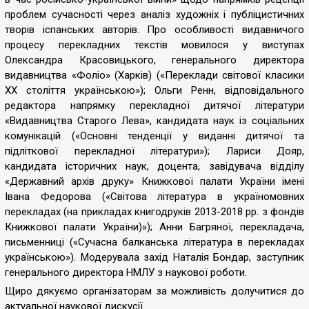
проблем сучасності через аналіз художніх і публіцистичних
творів іспанських авторів. Про особливості видавничого
процесу перекладних текстів мовилося у виступах
Олександра Красовицького, генерального директора
видавництва «Фоліо» (Харків) («Переклади світової класики
ХХ століття українською»); Ольги Ренн, відповідального
редактора напрямку перекладної дитячої літератури
«Видавництва Старого Лева», кандидата наук із соціальних
комунікацій («Основні тенденції у виданні дитячої та
підліткової перекладної літератури»); Лариси Дояр,
кандидата історичних наук, доцента, завідувача відділу
«Державний архів друку» Книжкової палати України імені
Івана Федорова («Світова література в україномовних
перекладах (на прикладах книгодруків 2013-2018 рр. з фондів
Книжкової палати України)»); Анни Багряної, перекладача,
письменниці («Сучасна балканська література в перекладах
українською»). Модерувала захід Наталія Бондар, заступник
генерального директора НМЛУ з наукової роботи.
Щиро дякуємо організаторам за можливість долучитися до
актуальної наукової дискусії.