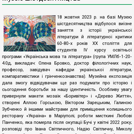
18 жовтня 2023 р. на базі Музею
шістдесятництва відбулося виїзне
заняття з історії української
літератури й літературної критики
60-80-х років ХХ століття для
студентів IV курсу освітньої
програми «Українська мова та література» (група УМЛб-1-20-
4.0д, викладач: Олена Бровко, доктор філологічних наук,
професор, завідувач кафедри української літератури,
компаративістики і грінченкознавства). Музейна експозиція
дала змогу відвідувачам ще раз подумати про історію і
сьогодення боротьби за нашу ідентичність. Особливу увагу
привернули макети мозаїк «Боривітер» і «Дерево Життя»,
створені Аллою Горською, Віктором Зарецьким, Галиною
Зубченко й іншими майстрами для приміщення колишнього
ресторану «Україна» в Маріуполі; роботи мисткині Любові
Панченко, яка померла після окупації Бучі у квітні 2022 року;
розповіді про Івана Світличного, Надію Світличну, Миколу