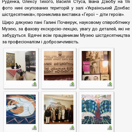
Руденка, Олексу Тихого, Василя Стуса, Івана Дзюбу на тлі
фото нині окупованих територій у залі «Український Донбас
шістдесятників»; прониклива виставка «Герої – діти героїв».
Щиро дякуємо пані Галині Почверук, науковому співробітнику
Музею, за фахову екскурсію-лекцію, увагу до деталей, які не
забудуться. Вдячні всім працівникам Музею шістдесятництва
за професіоналізм і доброзичливість.