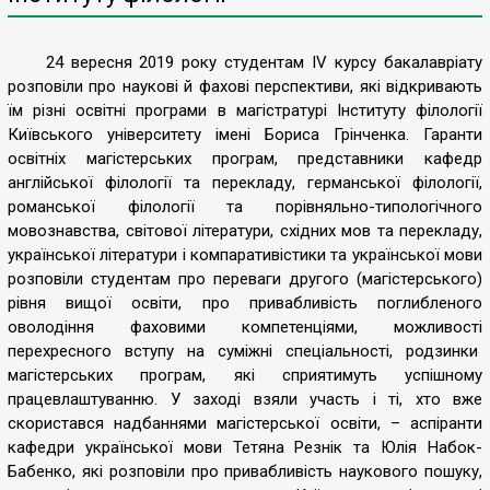
24 вересня 2019 року студентам IV курсу бакалавріату
розповіли про наукові й фахові перспективи, які відкривають
їм різні освітні програми в магістратурі Інституту філології
Київського університету імені Бориса Грінченка. Гаранти
освітніх магістерських програм, представники кафедр
англійської філології та перекладу, германської філології,
романської філології та порівняльно-типологічного
мовознавства, світової літератури, східних мов та перекладу,
української літератури і компаративістики та української мови
розповіли студентам про переваги другого (магістерського)
рівня вищої освіти, про привабливість поглибленого
оволодіння фаховими компетенціями, можливості
перехресного вступу на суміжні спеціальності, родзинки
магістерських програм, які сприятимуть успішному
працевлаштуванню. У заході взяли участь і ті, хто вже
скористався надбаннями магістерської освіти, – аспіранти
кафедри української мови Тетяна Резнік та Юлія Набок-
Бабенко, які розповіли про привабливість наукового пошуку,