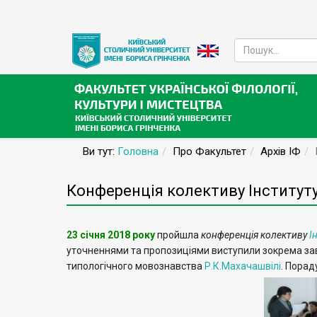
Ви тут:
Головна
Про Факультет
Архів ІФ
Конференція колективу Інституту
23 січня 2018 року
пройшла
конференція
колективу
І
уточненнями та пропозиціями виступили зокрема зав
типологічного мовознавства
Р.К.Махачашвілі
. Порад