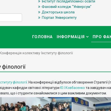
Інститут післядипломної освіти
Фаховий коледж "Універсум"
Докторська школа
Портал Університету
ГОЛОВНА
ІНФОРМАЦІЯ
ПРО ФА
Конференція колективу Інституту філології
 філології
нституту філології
.
На конференції відбулося обговорення
Стратегії 
ідувач кафедри світової літератури
Ю.І.Ковбасенко
та завідувач ка
увало, що і студенти ознайомилися з цим важливим документом.