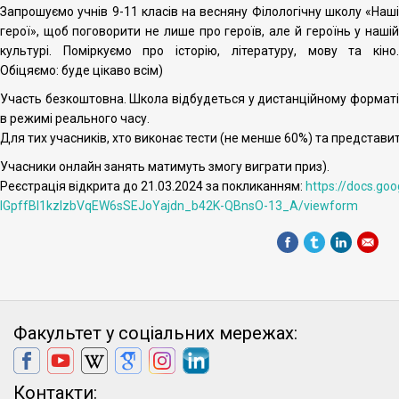
Запрошуємо учнів 9-11 класів на весняну Філологічну школу «Наші
герої», щоб поговорити не лише про героїв, але й героїнь у нашій
культурі. Поміркуємо про історію, літературу, мову та кіно.
Обіцяємо: буде цікаво всім)
Участь безкоштовна. Школа відбудеться у дистанційному форматі
в режимі реального часу.
Для тих учасників, хто виконає тести (не менше 60%) та представит
Учасники онлайн занять матимуть змогу виграти приз).
Реєстрація відкрита до 21.03.2024 за покликанням:
https://docs.g
IGpffBI1kzIzbVqEW6sSEJoYajdn_b42K-QBnsO-13_A/viewform
Факультет у соціальних мережах:
Контакти: